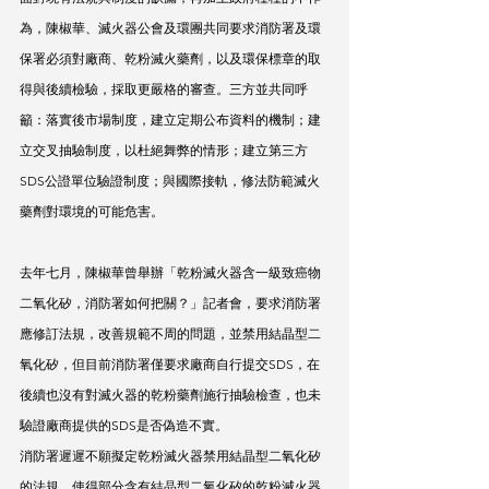
為，陳椒華、滅火器公會及環團共同要求消防署及環
保署必須對廠商、乾粉滅火藥劑，以及環保標章的取
得與後續檢驗，採取更嚴格的審查。三方並共同呼
籲：落實後市場制度，建立定期公布資料的機制；建
立交叉抽驗制度，以杜絕舞弊的情形；建立第三方
SDS公證單位驗證制度；與國際接軌，修法防範滅火
藥劑對環境的可能危害。
去年七月，陳椒華曾舉辦「乾粉滅火器含一級致癌物
二氧化矽，消防署如何把關？」記者會，要求消防署
應修訂法規，改善規範不周的問題，並禁用結晶型二
氧化矽，但目前消防署僅要求廠商自行提交SDS，在
後續也沒有對滅火器的乾粉藥劑施行抽驗檢查，也未
驗證廠商提供的SDS是否偽造不實。
消防署遲遲不願擬定乾粉滅火器禁用結晶型二氧化矽
的法規，使得部分含有結晶型二氧化矽的乾粉滅火器