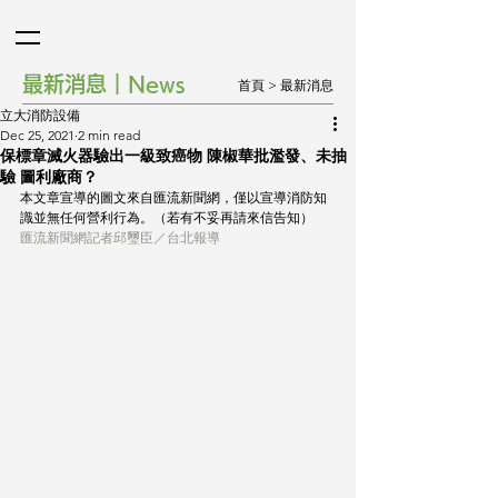
最新消息｜News
首頁
>
最新消息
立大消防設備
Dec 25, 2021
2 min read
保標章滅火器驗出一級致癌物 陳椒華批濫發、未抽
驗 圖利廠商？
本文章宣導的圖文來自匯流新聞網，僅以宣導消防知
識並無任何營利行為。（若有不妥再請來信告知）
匯流新聞網記者邱璽臣／台北報導