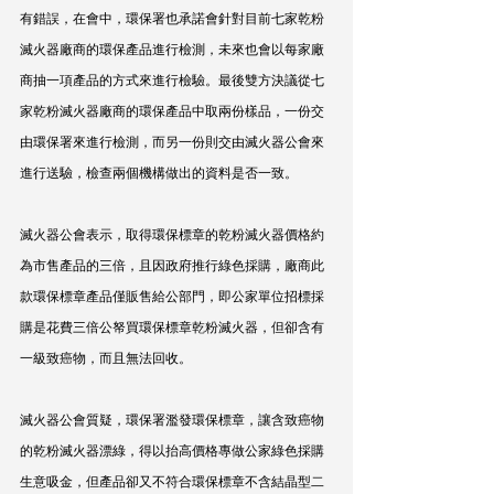
有錯誤，在會中，環保署也承諾會針對目前七家乾粉
滅火器廠商的環保產品進行檢測，未來也會以每家廠
商抽一項產品的方式來進行檢驗。最後雙方決議從七
家乾粉滅火器廠商的環保產品中取兩份樣品，一份交
由環保署來進行檢測，而另一份則交由滅火器公會來
進行送驗，檢查兩個機構做出的資料是否一致。
滅火器公會表示，取得環保標章的乾粉滅火器價格約
為市售產品的三倍，且因政府推行綠色採購，廠商此
款環保標章產品僅販售給公部門，即公家單位招標採
購是花費三倍公帑買環保標章乾粉滅火器，但卻含有
一級致癌物，而且無法回收。
滅火器公會質疑，環保署濫發環保標章，讓含致癌物
的乾粉滅火器漂綠，得以抬高價格專做公家綠色採購
生意吸金，但產品卻又不符合環保標章不含結晶型二