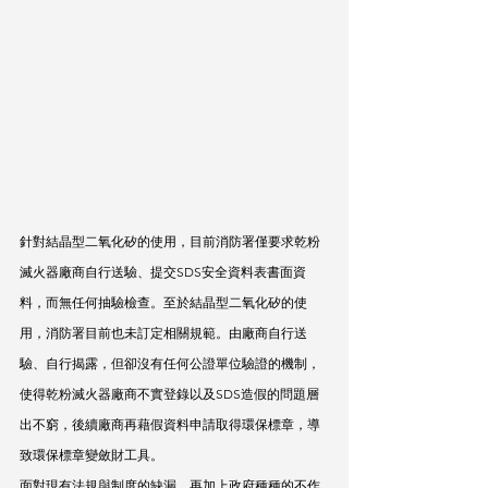
針對結晶型二氧化矽的使用，目前消防署僅要求乾粉
滅火器廠商自行送驗、提交SDS安全資料表書面資
料，而無任何抽驗檢查。至於結晶型二氧化矽的使
用，消防署目前也未訂定相關規範。由廠商自行送
驗、自行揭露，但卻沒有任何公證單位驗證的機制，
使得乾粉滅火器廠商不實登錄以及SDS造假的問題層
出不窮，後續廠商再藉假資料申請取得環保標章，導
致環保標章變斂財工具。
面對現有法規與制度的缺漏，再加上政府種種的不作