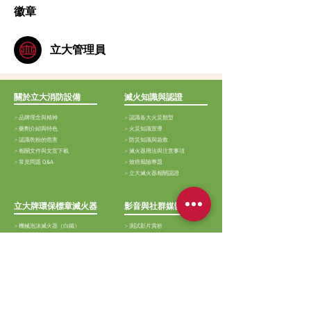
徽章
立大管理員
關於立大消防設備
滅火知識與認證
>
品牌理念與精神
>
認識各大火災類型
>
藥劑介紹與特色
>
火災知識宣導
>
認識乾粉的危害
>
防災知識與急救
>
相關文件與文宣下載
>
滅火器用法與注意事項
>
常見問題
Q&A
>
致癌風險專題
>
立大滅火器相關認證
立大牌環保標章滅火器
影音與社群媒體
>
機械泡沫滅火器（白鐵）
>
測試影片賞析
>
機械泡沫滅火器（黑鐵）
>
線上相簿賞析
>
購物商城
>
新聞媒體報導
>
大量採購表單
>
facebook 粉絲團
>
購物宣導
>
instagram
追蹤
聯絡與售後服務