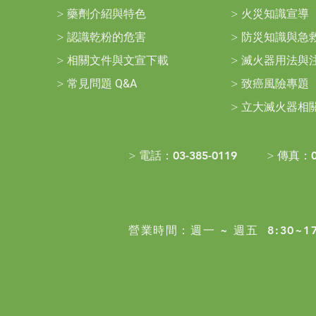
>
藥劑介紹與特色
>
火災知識宣導
>
認識乾粉的危害
>
防災知識與急
>
相關文件與文宣下載
>
滅火器用法與
>
常見問題
Q&A
>
致癌風險專題
>
立大滅火器相
> 電話：
03-385-0119
> 傳真：
營業時間：
週一 ~ 週五 8:30~17