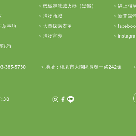
>
機械泡沫滅火器（黑鐵）
>
線上相
救
>
購物商城
>
新聞媒
注意事項
>
大量採購表單
>
facebo
>
購物宣導
>
instagr
關認證
03-385-5730
>
地址：
桃園市大園區長發一路242號
:30