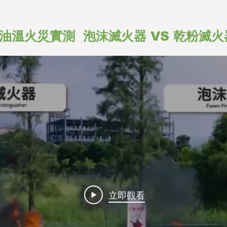
油溫火災實測 泡沫滅火器 VS 乾粉滅火
立即觀看