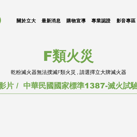
關於立大
最新消息
購物宣導
專業認證
影音專區
​F類火災
乾粉滅火器無法撲滅F類火災 , 請選擇立大牌滅火器
影片 / 中華民國國家標準1387-滅火試