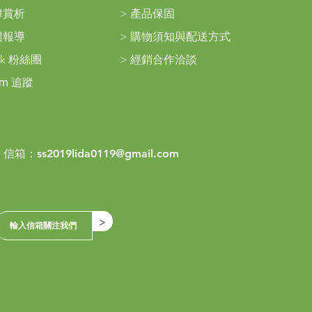
簿賞析
>
產品保固
體報導
>
購物須知與配送方式
ok 粉絲團
>
經銷合作洽談
am
追蹤
> 信箱：
ss2019lida0119@gmail.com
>