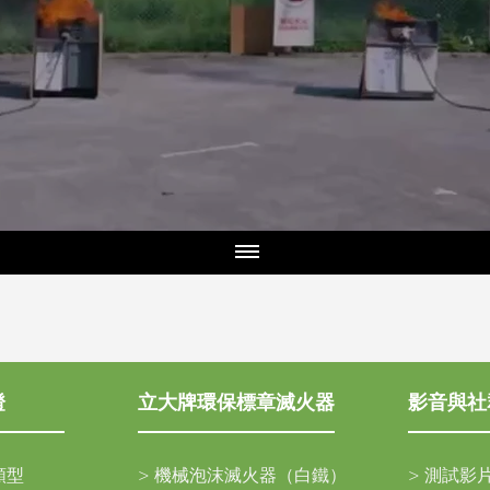
證
立大牌環保標章滅火器
影音與社
類型
>
機械泡沫滅火器（白鐵）
>
測試影