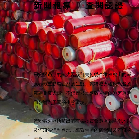
新聞報導
查閱認證
用完與過期的滅火器該何去何從？堆積如山的滅
火器嚴重影響台灣的生態。乾粉滅火器所散發的
氣體非常大量，不僅僅只是導致人體的迫害還進
而影響到周圍的生態環境。
乾粉滅火器所噴出的有毒物質會隨著花草樹木以
及河流漂流到各地，導致生態的病變以及河流的