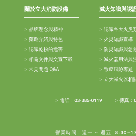
關於立大消防設備
滅火知識與認
>
品牌理念與精神
>
認識各大火災
>
藥劑介紹與特色
>
火災知識宣導
>
認識乾粉的危害
>
防災知識與急
>
相關文件與文宣下載
>
滅火器用法與
>
常見問題
Q&A
>
致癌風險專題
>
立大滅火器相
> 電話：
03-385-0119
> 傳真：
營業時間：
週一 ~ 週五 8:30~17