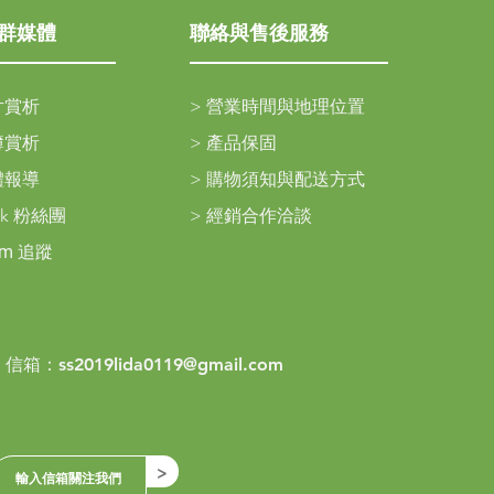
群媒體
聯絡與售後服務
片賞析
>
營業時間與地理位置
簿賞析
>
產品保固
體報導
>
購物須知與配送方式
ok 粉絲團
>
經銷合作洽談
am
追蹤
> 信箱：
ss2019lida0119@gmail.com
>