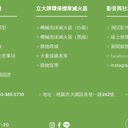
證
立大牌環保標章滅火器
影音與社
類型
>
機械泡沫滅火器（白鐵）
>
測試影
>
機械泡沫滅火器（黑鐵）
>
線上相
救
>
購物商城
>
新聞媒
注意事項
>
大量採購表單
>
facebo
>
購物宣導
>
instagr
關認證
03-385-5730
>
地址：
桃園市大園區長發一路242號
:30