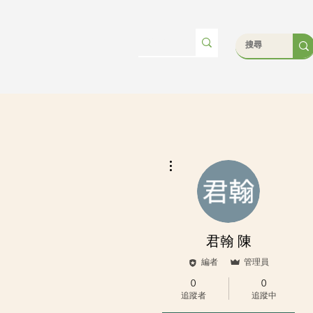
更多動作
君翰 陳
編者
管理員
0
0
追蹤者
追蹤中