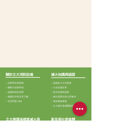
關於立大消防設備
滅火知識與認證
>
品牌理念與精神
>
認識各大火災類型
>
藥劑介紹與特色
>
火災知識宣導
>
認識乾粉的危害
>
防災知識與急救
>
相關文件與文宣下載
>
滅火器用法與注意事項
>
常見問題
Q&A
>
致癌風險專題
>
立大滅火器相關認證
立大牌環保標章滅火器
影音與社群媒體
>
機械泡沫滅火器（白鐵）
>
測試影片賞析