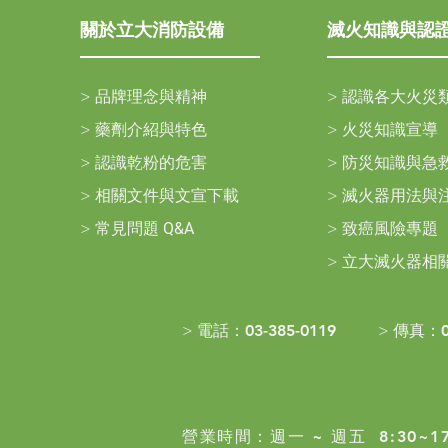
關於立大消防設備
滅火知識與認
>
品牌理念與精神
>
認識各大火災
>
藥劑介紹與特色
>
火災知識宣導
>
認識乾粉的危害
>
防災知識與急
>
相關文件與文宣下載
>
滅火器用法與
>
常見問題
Q&A
>
致癌風險專題
>
立大滅火器相
> 電話：
03-385-0119
> 傳真：
營業時間：
週一 ~ 週五 8:30~17