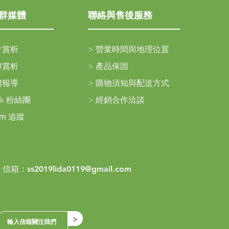
群媒體
聯絡與售後服務
片賞析
>
營業時間與地理位置
簿賞析
>
產品保固
體報導
>
購物須知與配送方式
ok 粉絲團
>
經銷合作洽談
am
追蹤
> 信箱：
ss2019lida0119@gmail.com
>