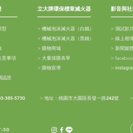
證
立大牌環保標章滅火器
影音與社
類型
>
機械泡沫滅火器（白鐵）
>
測試影
>
機械泡沫滅火器（黑鐵）
>
線上相
救
>
購物商城
>
新聞媒
注意事項
>
大量採購表單
>
facebo
>
購物宣導
>
instagr
關認證
03-385-5730
>
地址：
桃園市大園區長發一路242號
:30